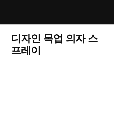
디자인 목업 의자 스
프레이
03/05/2023
조색 유광 / 반광 부식
의자 디자인 목업 스프레이 작업입니다.상판 3세트 유
광 작업이고 바디는 밝은 그레이 거친 부식감 작업 의
뢰 들어왔습니다.재질은 abs소재이며 하도 작업 후 면
잡는 사상 작업까지 마무리 하고 스프레이 작업했습니
다.의자 뚜껑은 총3가지 색상으로 먼저 스카이 블루 색